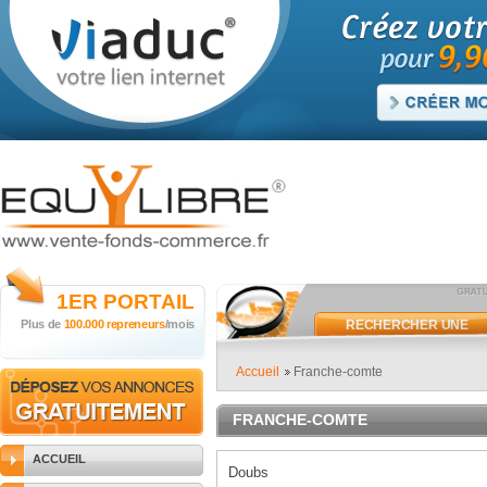
1ER
PORTAIL
Plus de
100.000 repreneurs
/mois
RECHERCHER UNE
ANNONCE
Accueil
Franche-comte
FRANCHE-COMTE
ACCUEIL
Doubs