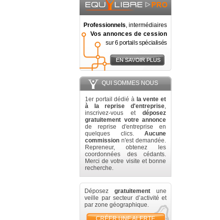
Professionnels
, intermédiaires
Vos annonces de cession
sur 6 portails spécialisés
QUI SOMMES NOUS
1er portail dédié à
la vente et
à la reprise d'entreprise
,
inscrivez-vous et
déposez
gratuitement votre annonce
de reprise d'entreprise en
quelques clics.
Aucune
commission
n'est demandée.
Repreneur, obtenez les
coordonnées des cédants.
Merci de votre visite et bonne
recherche.
Déposez
gratuitement
une
veille par secteur d’activité et
par zone géographique.
CRÉER UNE ALERTE