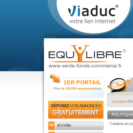
1ER
PORTAIL
Plus de
100.000 repreneurs
/mois
Accueil
Pol
POLITIQU
Contenu en cou
ACCUEIL