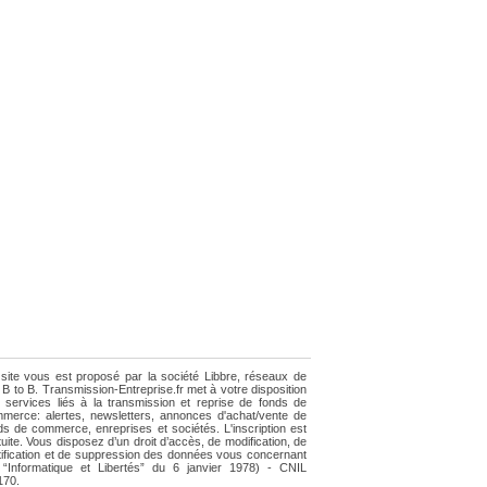
site vous est proposé par la société Libbre, réseaux de
e B to B. Transmission-Entreprise.fr met à votre disposition
 services liés à la transmission et reprise de fonds de
merce: alertes, newsletters, annonces d'achat/vente de
ds de commerce, enreprises et sociétés. L'inscription est
tuite. Vous disposez d’un droit d’accès, de modification, de
tification et de suppression des données vous concernant
i “Informatique et Libertés” du 6 janvier 1978) - CNIL
170.