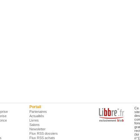
Portail
Ce 
prise
Partenaires
sit
des
prise
Actualités
com
once
Livres
fon
Salons
gra
Newsletter
rec
Flux RSS dossiers
(lo
is
Flux RSS achats
n°1