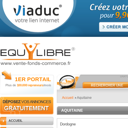
1ER
PORTAIL
Plus de
100.000 repreneurs
/mois
RECHERCHER UNE
ANNONCE
Accueil
Aquitaine
AQUITAINE
ACCUEIL
Dordogne