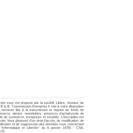
site vous est proposé par la société Libbre, réseaux de
e B to B. Transmission-Entreprise.fr met à votre disposition
 services liés à la transmission et reprise de fonds de
merce: alertes, newsletters, annonces d'achat/vente de
ds de commerce, enreprises et sociétés. L'inscription est
tuite. Vous disposez d’un droit d’accès, de modification, de
tification et de suppression des données vous concernant
i “Informatique et Libertés” du 6 janvier 1978) - CNIL
170.