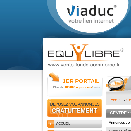
1ER
PORTAIL
Plus de
100.000 repreneurs
/mois
Accueil
Ce
CENTRE
:
Annonces de v
ACCUEIL