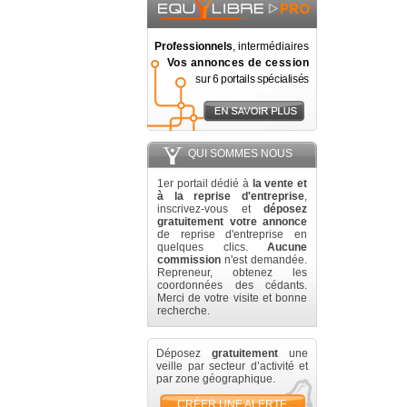
Professionnels
, intermédiaires
Vos annonces de cession
sur 6 portails spécialisés
QUI SOMMES NOUS
1er portail dédié à
la vente et
à la reprise d'entreprise
,
inscrivez-vous et
déposez
gratuitement votre annonce
de reprise d'entreprise en
quelques clics.
Aucune
commission
n'est demandée.
Repreneur, obtenez les
coordonnées des cédants.
Merci de votre visite et bonne
recherche.
Déposez
gratuitement
une
veille par secteur d’activité et
par zone géographique.
CRÉER UNE ALERTE