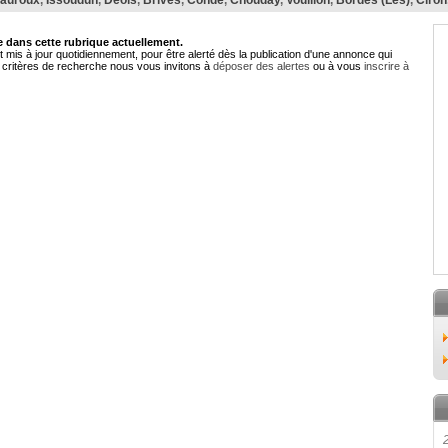
auroux
,
Issoudun
,
Déols
,
Brives
,
Condé
,
Chouday
,
Vouillon
,
Bordes (Les)
,
Ciron
dans cette rubrique actuellement.
 mis à jour quotidiennement, pour être alerté dès la publication d'une annonce qui
critères de recherche nous vous invitons à
déposer des alertes
ou à vous
inscrire à