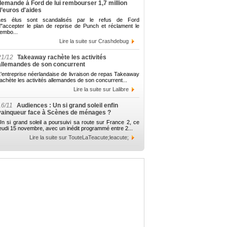
demande à Ford de lui rembourser 1,7 million
d’euros d'aides
Les élus sont scandalisés par le refus de Ford
d"accepter le plan de reprise de Punch et réclament le
embo...
Lire la suite sur Crashdebug
21/12
Takeaway rachète les activités
allemandes de son concurrent
'entreprise néerlandaise de livraison de repas Takeaway
achète les activités allemandes de son concurrent...
Lire la suite sur Lalibre
16/11
Audiences : Un si grand soleil enfin
vainqueur face à Scènes de ménages ?
n si grand soleil a poursuivi sa route sur France 2, ce
eudi 15 novembre, avec un inédit programmé entre 2...
Lire la suite sur TouteLaTeacute;leacute;