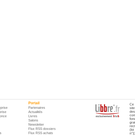
Portail
Ce 
prise
Partenaires
sit
des
prise
Actualités
com
once
Livres
fon
Salons
gra
Newsletter
rec
Flux RSS dossiers
(lo
is
Flux RSS achats
n°1