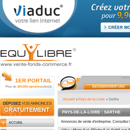
1ER
PORTAIL
Plus de
100.000 repreneurs
/mois
RECHERCHER UNE
ANNONCE
Accueil
Pays-de-la-Loire
Sarthe
PAYS-DE-LA-LOIRE
: SARTHE
Annonces de vente d'entreprise. Consultez 
ACCUEIL