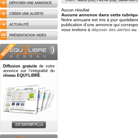
Villes :
Mans (Le)
,
Flèche (La)
,
Sablé-sur-
DÉPOSER UNE ANNONCE
Aucun résultat
CRÉER UNE ALERTE
Aucune annonce dans cette rubrique
Notre annuaire est mis à jour quotidien
publication d'une annonce qui correspo
ACTUALITÉ
vous invitons à
déposer des alertes
ou 
PRÉSENTATION VIDÉO
Diffusion gratuite
de votre
annonce sur l’intégralité du
réseau EQUYLIBRE
.