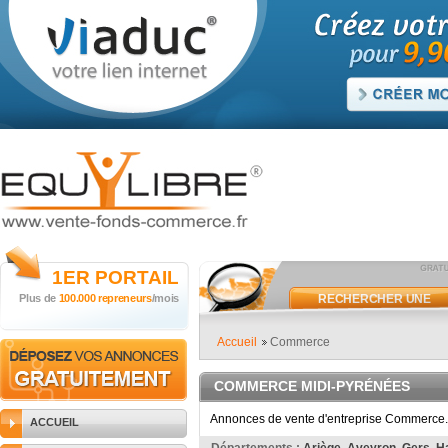
1ER
PORTAIL
Plus de
100.000 repreneurs
/mois
RECHERCHER UNE
ANNONCE
Accueil
Commerce
COMMERCE MIDI-PYRÉNÉES
Annonces de vente d'entreprise Commerce. 
ACCUEIL