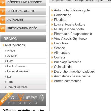
Départements :
Ariège
,
Aveyron
,
Gers
,
H
DÉPOSER UNE ANNONCE
Auto moto utilitaire cycle
CRÉER UNE ALERTE
Cordonnerie
Fleuriste
ACTUALITÉ
Loisirs Jouets Culture
PRÉSENTATION VIDÉO
Musique vidéo photo
Pharmacie Parapharmacie
RÉGION
Vins Alcools Spiritueux
Franchise
Midi-Pyrénées
Service
Ariège
Alimentaire
Aveyron
Coiffeur
Gers
Bricolage jardinerie
Haute-Garonne
Quincaillerie
Décoration mobilier cadeaux
Hautes-Pyrénées
Animalerie chasse peche
Lot
Autres commerces
Tarn
Tarn-et-Garonne
Diffusion gratuite
de votre