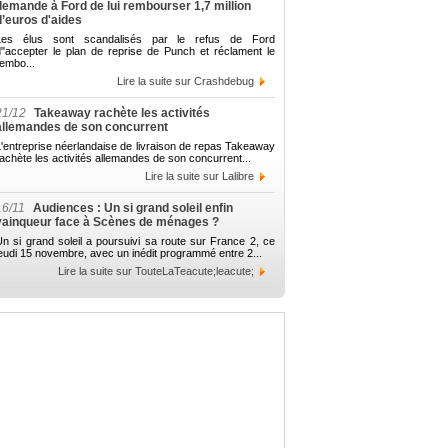
demande à Ford de lui rembourser 1,7 million
d’euros d'aides
Les élus sont scandalisés par le refus de Ford
d"accepter le plan de reprise de Punch et réclament le
embo...
Lire la suite sur Crashdebug
21/12
Takeaway rachète les activités
allemandes de son concurrent
'entreprise néerlandaise de livraison de repas Takeaway
achète les activités allemandes de son concurrent...
Lire la suite sur Lalibre
16/11
Audiences : Un si grand soleil enfin
vainqueur face à Scènes de ménages ?
n si grand soleil a poursuivi sa route sur France 2, ce
eudi 15 novembre, avec un inédit programmé entre 2...
Lire la suite sur TouteLaTeacute;leacute;