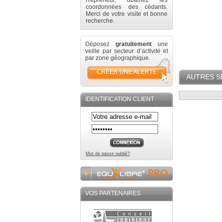
Repreneur, obtenez les
coordonnées des cédants.
Merci de votre visite et bonne
recherche.
Déposez
gratuitement
une
veille par secteur d’activité et
par zone géographique.
CRÉER UNE ALERTE
AUTRES S
IDENTIFICATION CLIENT
Mot de passe oublié?
VOS PARTENAIRES