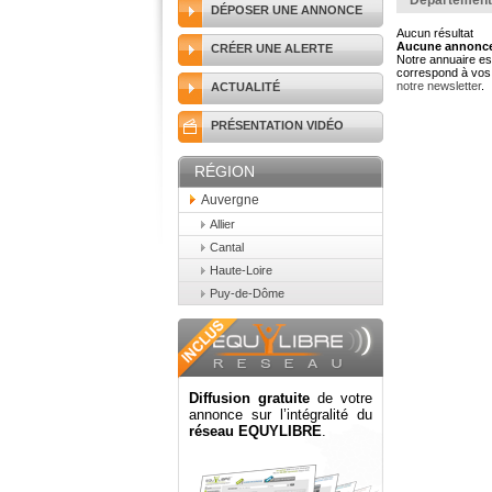
Département
DÉPOSER UNE ANNONCE
Aucun résultat
Aucune annonce 
CRÉER UNE ALERTE
Notre annuaire est
correspond à vos 
notre newsletter
.
ACTUALITÉ
PRÉSENTATION VIDÉO
RÉGION
Auvergne
Allier
Cantal
Haute-Loire
Puy-de-Dôme
Diffusion gratuite
de votre
annonce sur l’intégralité du
réseau EQUYLIBRE
.