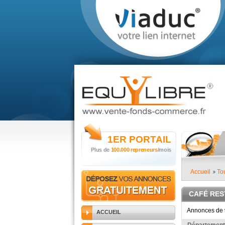
1ER
PORTAIL
Plus de
100.000 repreneurs
/mois
Accueil
To
CAFÉ RE
Annonces de v
ACCUEIL