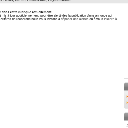
s :
Allier
,
Cantal
,
Haute-Loire
,
Puy-de-Dôme
.
dans cette rubrique actuellement.
 mis à jour quotidiennement, pour être alerté dès la publication d'une annonce qui
critères de recherche nous vous invitons à
déposer des alertes
ou à vous
inscrire à