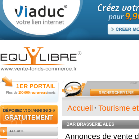
1ER
PORTAIL
Plus de
100.000 repreneurs
/mois
RECHERCHER UNE
ANNONCE
Accueil
Tourisme e
BAR BRASSERIE ALÈS
ACCUEIL
Annonces de vente d'