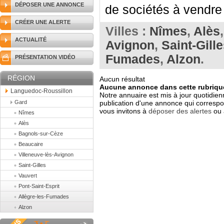
DÉPOSER UNE ANNONCE
de sociétés à vendre 
CRÉER UNE ALERTE
Villes :
Nîmes
,
Alès
ACTUALITÉ
Avignon
,
Saint-Gill
Fumades
,
Alzon
.
PRÉSENTATION VIDÉO
RÉGION
Aucun résultat
Aucune annonce dans cette rubrique
Languedoc-Roussillon
Notre annuaire est mis à jour quotidien
Gard
publication d'une annonce qui correspo
vous invitons à
déposer des alertes
ou 
Nîmes
Alès
Bagnols-sur-Cèze
Beaucaire
Villeneuve-lès-Avignon
Saint-Gilles
Vauvert
Pont-Saint-Esprit
Allègre-les-Fumades
Alzon