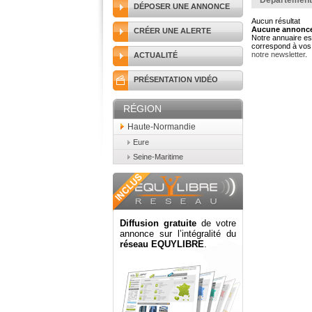
Département
DÉPOSER UNE ANNONCE
Aucun résultat
Aucune annonce 
CRÉER UNE ALERTE
Notre annuaire est
correspond à vos 
notre newsletter
.
ACTUALITÉ
PRÉSENTATION VIDÉO
RÉGION
Haute-Normandie
Eure
Seine-Maritime
Diffusion gratuite
de votre
annonce sur l’intégralité du
réseau EQUYLIBRE
.