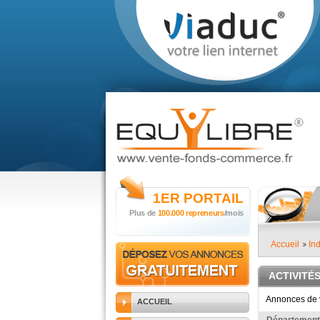
1ER
PORTAIL
Plus de
100.000 repreneurs
/mois
Accueil
Ind
ACTIVITÉ
Annonces de v
ACCUEIL