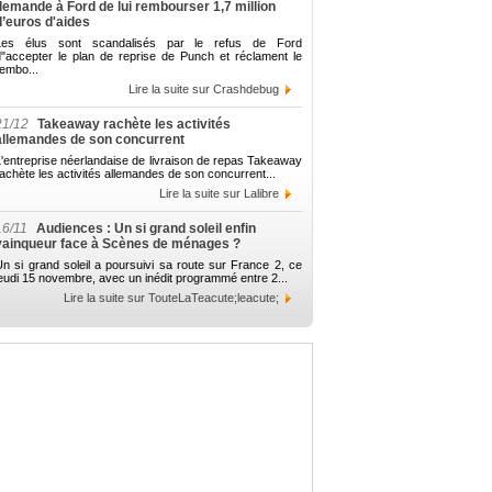
demande à Ford de lui rembourser 1,7 million
d’euros d'aides
Les élus sont scandalisés par le refus de Ford
d"accepter le plan de reprise de Punch et réclament le
embo...
Lire la suite sur Crashdebug
21/12
Takeaway rachète les activités
allemandes de son concurrent
'entreprise néerlandaise de livraison de repas Takeaway
achète les activités allemandes de son concurrent...
Lire la suite sur Lalibre
16/11
Audiences : Un si grand soleil enfin
vainqueur face à Scènes de ménages ?
n si grand soleil a poursuivi sa route sur France 2, ce
eudi 15 novembre, avec un inédit programmé entre 2...
Lire la suite sur TouteLaTeacute;leacute;