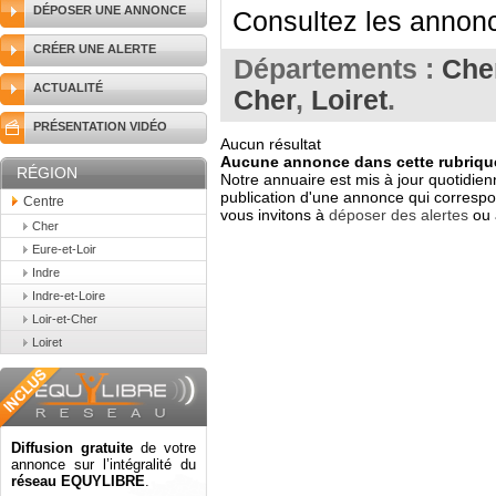
DÉPOSER UNE ANNONCE
Consultez les annonc
CRÉER UNE ALERTE
Départements :
Che
ACTUALITÉ
Cher
,
Loiret
.
PRÉSENTATION VIDÉO
Aucun résultat
Aucune annonce dans cette rubrique
RÉGION
Notre annuaire est mis à jour quotidien
publication d'une annonce qui correspo
Centre
vous invitons à
déposer des alertes
ou 
Cher
Eure-et-Loir
Indre
Indre-et-Loire
Loir-et-Cher
Loiret
Diffusion gratuite
de votre
annonce sur l’intégralité du
réseau EQUYLIBRE
.