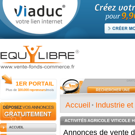
1ER
PORTAIL
Plus de
100.000 repreneurs
/mois
RECHERCHER UNE
ANNONCE
Accueil
Industrie e
ACTIVITÉS AGRICOLE VITICOLE 
ACCUEIL
Annonces de vente d'e