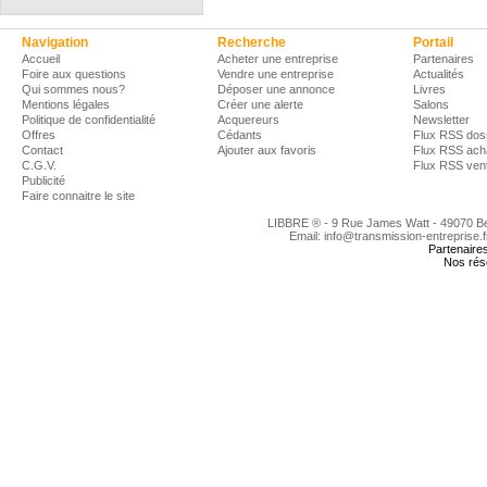
Navigation
Recherche
Portail
Accueil
Acheter une entreprise
Partenaires
Foire aux questions
Vendre une entreprise
Actualités
Qui sommes nous?
Déposer une annonce
Livres
Mentions légales
Créer une alerte
Salons
Politique de confidentialité
Acquereurs
Newsletter
Offres
Cédants
Flux RSS dos
Contact
Ajouter aux favoris
Flux RSS ach
C.G.V.
Flux RSS ven
Publicité
Faire connaitre le site
LIBBRE ® - 9 Rue James Watt - 49070 
Email: info@transmission-entreprise.
Partenaire
Nos rés