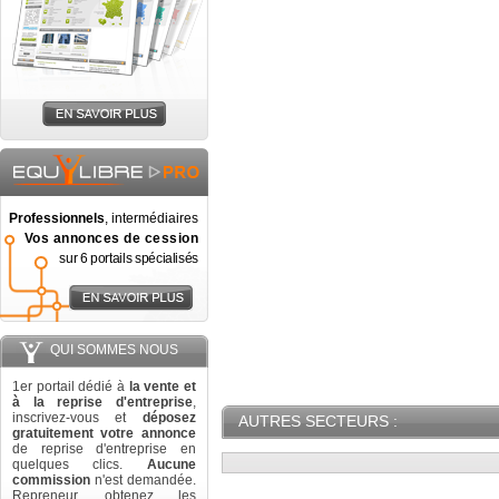
Professionnels
, intermédiaires
Vos annonces de cession
sur 6 portails spécialisés
QUI SOMMES NOUS
1er portail dédié à
la vente et
à la reprise d'entreprise
,
inscrivez-vous et
déposez
AUTRES SECTEURS :
gratuitement votre annonce
de reprise d'entreprise en
quelques clics.
Aucune
commission
n'est demandée.
Repreneur, obtenez les