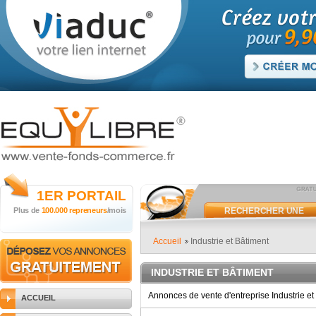
1ER
PORTAIL
Plus de
100.000 repreneurs
/mois
RECHERCHER UNE
ANNONCE
Accueil
Industrie et Bâtiment
INDUSTRIE ET BÂTIMENT
Annonces de vente d'entreprise Industrie et
ACCUEIL