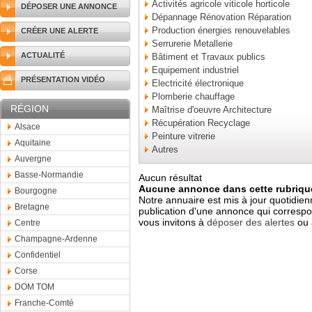
Activités agricole viticole horticole
DÉPOSER UNE ANNONCE
Dépannage Rénovation Réparation
Production énergies renouvelables
CRÉER UNE ALERTE
Serrurerie Metallerie
ACTUALITÉ
Bâtiment et Travaux publics
Equipement industriel
PRÉSENTATION VIDÉO
Electricité électronique
Plomberie chauffage
RÉGION
Maîtrise d'oeuvre Architecture
Récupération Recyclage
Alsace
Peinture vitrerie
Aquitaine
Autres
Auvergne
Basse-Normandie
Aucun résultat
Aucune annonce dans cette rubrique
Bourgogne
Notre annuaire est mis à jour quotidien
Bretagne
publication d'une annonce qui correspo
vous invitons à
déposer des alertes
ou 
Centre
Champagne-Ardenne
Confidentiel
Corse
DOM TOM
Franche-Comté