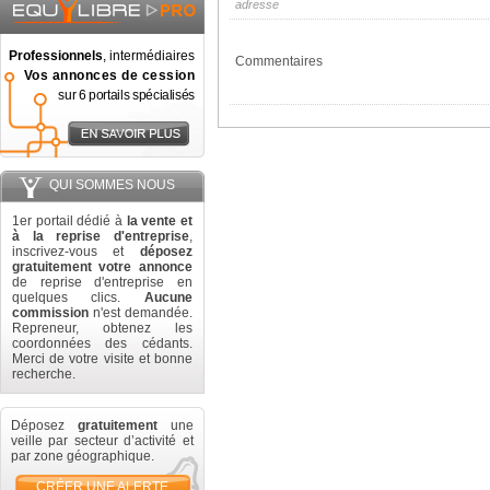
adresse
Professionnels
, intermédiaires
Commentaires
Vos annonces de cession
sur 6 portails spécialisés
QUI SOMMES NOUS
1er portail dédié à
la vente et
à la reprise d'entreprise
,
inscrivez-vous et
déposez
gratuitement votre annonce
de reprise d'entreprise en
quelques clics.
Aucune
commission
n'est demandée.
Repreneur, obtenez les
coordonnées des cédants.
Merci de votre visite et bonne
recherche.
Déposez
gratuitement
une
veille par secteur d’activité et
par zone géographique.
CRÉER UNE ALERTE