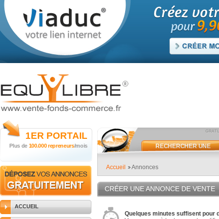
1ER
PORTAIL
Plus de
100.000 repreneurs
/mois
RECHERCHER UNE
ANNONCE
Accueil
Annonces
CRÉER UNE ANNONCE DE VENTE
ACCUEIL
Quelques minutes suffisent pour 