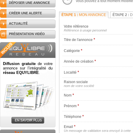
Vous pouvez à tout moment modifier 
DÉPOSER UNE ANNONCE
CRÉER UNE ALERTE
ÉTAPE 1 :
MON ANNONCE
ÉTAPE 2 :
D
ACTUALITÉ
Votre référence
Référence à usage personnel
PRÉSENTATION VIDÉO
*
Titre de l'annonce
*
Catégorie
*
Année de création
Diffusion gratuite
de votre
annonce sur l’intégralité du
*
réseau EQUYLIBRE
.
Localité
Raison sociale
nom de votre société
*
Nom
*
Prénom
*
Téléphone
*
Email
Un message de validation sera envoyé à cette